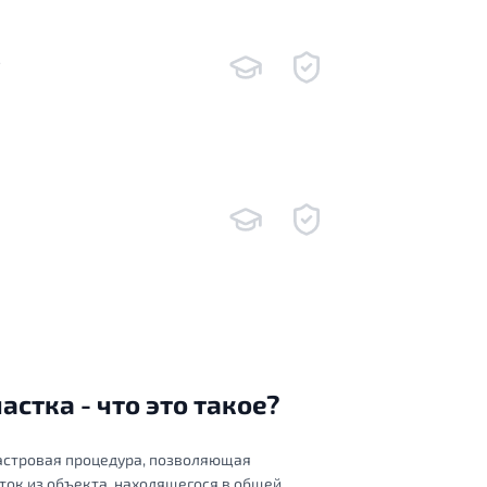
2
стка - что это такое?
дастровая процедура, позволяющая
ок из объекта, находящегося в общей