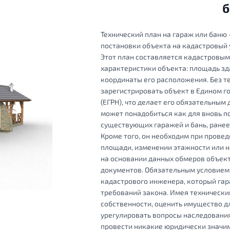
б
Технический план на гараж или баню
постановки объекта на кадастровый у
Этот план составляется кадастровы
характеристики объекта: площадь зда
координаты его расположения. Без т
зарегистрировать объект в Едином 
(ЕГРН), что делает его обязательным
может понадобиться как для вновь по
существующих гаражей и бань, ранее
Кроме того, он необходим при прове
площади, изменении этажности или н
на основании данных обмеров объек
документов. Обязательным условием
кадастрового инженера, который гар
требований закона. Имея технически
собственности, оценить имущество дл
урегулировать вопросы наследования
провести никакие юридически значим