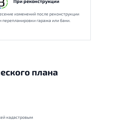
При реконструкции
есение изменений после реконструкции
и перепланировки гаража или бани.
ческого плана
жей кадастровым