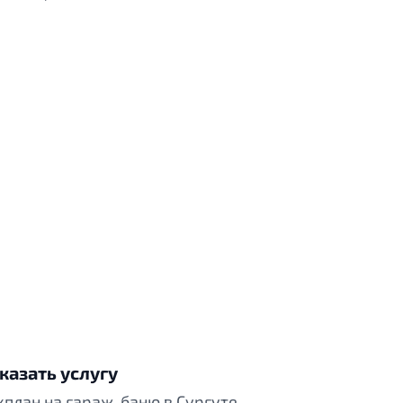
казать услугу
хплан на гараж, баню в Сургуте