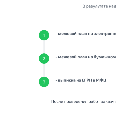
В результате ка
- межевой план на электронн
1
- межевой план на бумажном
2
- выписка из ЕГРН в МФЦ
3
После проведения работ заказч