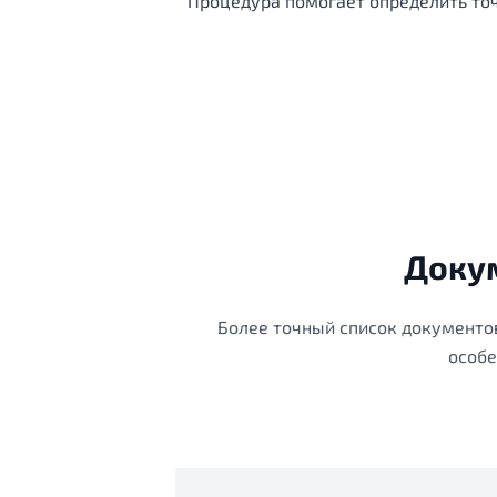
Процедура помогает определить точ
Докум
Более точный список документов
особе