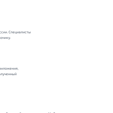
ссии. Специалисты
зчику.
риложения,
олученный