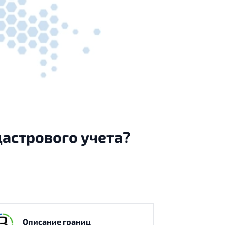
дастрового учета?
Описание границ