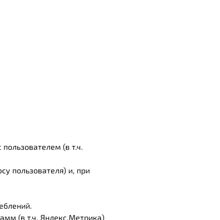
 пользователем (в т.ч.
су пользователя) и, при
еблений.
мм (в т.ч. Яндекс.Метрика)