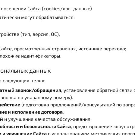
и посещении Сайта (cookies/лог‑данные)
атически могут обрабатываться:
ройстве (тип, версия, ОС);
Сайте, просмотренных страницах, источнике перехода;
/похожие идентификаторы.
рсональных данных
в следующих целях:
ратный звонок/обращения
, установление обратной связи с
звонка по указанному номеру).
действие
(подготовка предложений/консультаций по запро
ие и исполнение договора
.
ий
и улучшение качества обслуживания.
обности и безопасности Сайта
, предотвращение злоупотр
 и улучшение Сайта
с использованием метрических програ