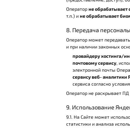
Оператор
не обрабатывает 
т.п.) и
не обрабатывает био
8. Передача персонал
Оператор может передават
и при наличии законных осно
провайдеру хостинга/и
почтовому сервису
, исп
электронной почты Опера
сервису веб‑аналитики 
сервиса согласно услови
Оператор не раскрывает ПД 
9. Использование Янде
9.1. На Сайте может исполь
статистики и анализа исполь