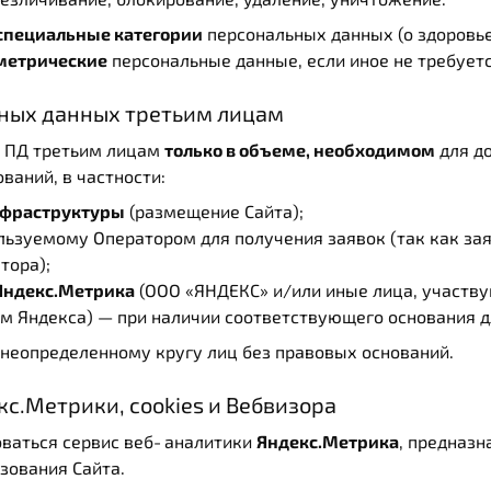
специальные категории
персональных данных (о здоровье
метрические
персональные данные, если иное не требуетс
ьных данных третьим лицам
ь ПД третьим лицам
только в объеме, необходимом
для д
ваний, в частности:
нфраструктуры
(размещение Сайта);
ользуемому Оператором для получения заявок (так как за
тора);
Яндекс.Метрика
(ООО «ЯНДЕКС» и/или иные лица, участв
ям Яндекса) — при наличии соответствующего основания д
неопределенному кругу лиц без правовых оснований.
кс.Метрики, cookies и Вебвизора
зоваться сервис веб‑аналитики
Яндекс.Метрика
, предназн
зования Сайта.