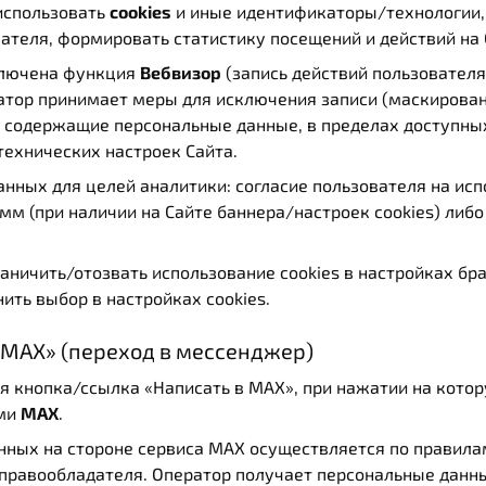
использовать
cookies
и иные идентификаторы/технологии,
ателя, формировать статистику посещений и действий на 
включена функция
Вебвизор
(запись действий пользователя
ратор принимает меры для исключения записи (маскирова
, содержащие персональные данные, в пределах доступны
технических настроек Сайта.
нных для целей аналитики: согласие пользователя на ис
мм (при наличии на Сайте баннера/настроек cookies) либо
аничить/отозвать использование cookies в настройках бра
ить выбор в настройках cookies.
в MAX» (переход в мессенджер)
 кнопка/ссылка «Написать в MAX», при нажатии на кото
ями
MAX
.
нных на стороне сервиса MAX осуществляется по правил
равообладателя. Оператор получает персональные данны