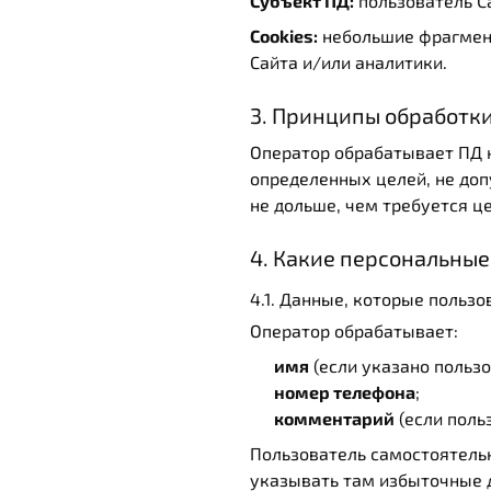
Субъект ПД:
пользователь С
Cookies:
небольшие фрагмент
Сайта и/или аналитики.
3. Принципы обработк
Оператор обрабатывает ПД н
определенных целей, не доп
не дольше, чем требуется ц
4. Какие персональны
4.1. Данные, которые пользо
Оператор обрабатывает:
имя
(если указано польз
номер телефона
;
комментарий
(если поль
Пользователь самостоятель
указывать там избыточные 